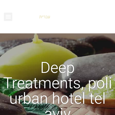
עברית
Deep
Treatments
,
poli
urban hotel tel
aviv