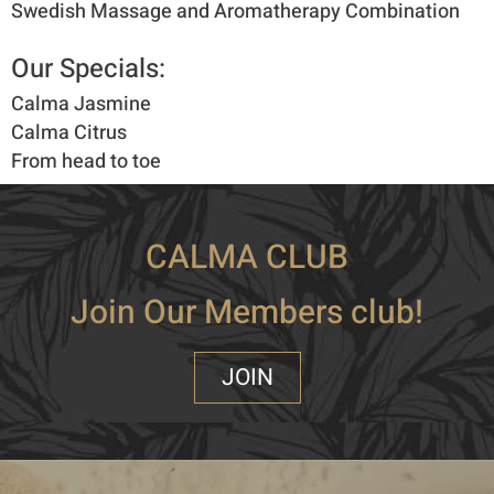
Swedish Massage and Aromatherapy Combination
Our Specials:​
Calma Jasmine
Calma Citrus
From head to toe
CALMA CLUB
Join Our Members club!
JOIN