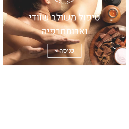
טיפול משולב שוודי
וארומתרפיה
כניסה >
עיסוי ראש יפני