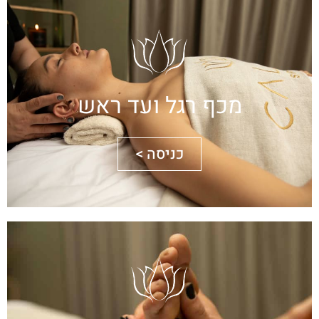
מכף רגל ועד ראש
כניסה >