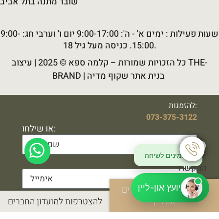
שובר מתנה בתל אביב
שעות פעילות : ימים א' - ה': 9:00-17:00 יום ו' וערבי חג: 9:00-
15:00. כניסה מעל גיל 18.
כל הזכויות שמורות –
קלמה ספא
© 2025 |
עיצוב THE-
בנית אתר שקוף מדיה
|
BRAND
להזמנות:
073-375-3122
או שילחו:
✕
💬 זמינים לשיחה
התקשרו
יועץ און-ליין
להזמנה טיפולים ושוברים
אונליין
להצטרפות למועדון החברים