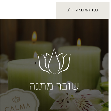
כפר המכביה - ר"ג