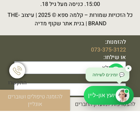
15:00. כניסה מעל גיל 18.
כל הזכויות שמורות –
קלמה ספא
© 2025 |
עיצוב THE-
BRAND
|
בנית אתר שקוף מדיה
להזמנות:
073-375-3122
או שילחו:
✕
💬 זמינים לשיחה
התקשרו
יועץ און-ליין
להזמנה טיפולים ושוברים
להצטרפות למועדון החברים
אונליין
שליחה