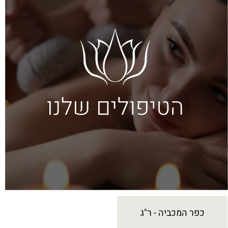
כפר המכביה - ר"ג