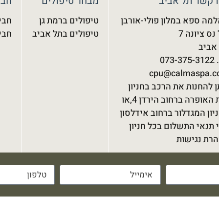
 קשר תל אביב
מבחר טיפולים
חבי
מה ספא במלון פולי-אורבן
טיפולים ברמת גן
חבי
נס ציונה 7
טיפולים בתל אביב
חבי
אביב
073-3
cpu@calmaspa.co
ן להחנות את הרכב בחניון
בית האופרה ברחוב הירדן 4,או
יון המגדלור ברחוב אידלסון
 תנאי התשלום בכל חניון
רת נגישות
ום ו' וערבי חג: 9:00-15:00. כניסה מעל גיל 18.
מורות –
קלמה ספא
© 2025 |
עיצוב THE-BRAND
|
בנית אתר