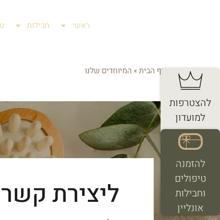
ראשי
חבילות
טי
דף הבית
»
המיוחדים שלנו
להצטרפות
למועדון
החברים
להזמנה
טיפולים
ליצירת קשר:
וחבילות
אונליין