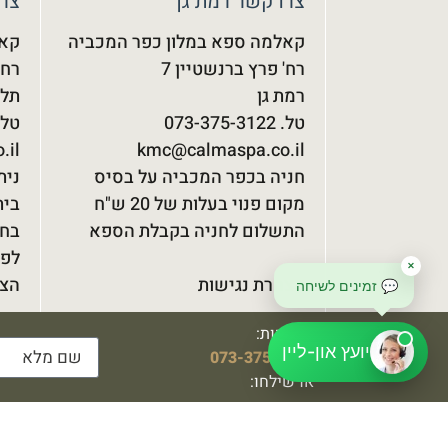
צרו קשר רמת גן
צרו
קאלמה ספא במלון כפר המכביה
קאל
רח' פרץ ברנשטיין 7
רח' 
רמת גן
תל 
טל. 073-375-3122‬
טל. 75-3122‬
.il
kmc@calmaspa.co.il
חניה בכפר המכביה על בסיס
נית
מקום פנוי בעלות של 20 ש"ח
התשלום לחניה בקבלת הספא
בחנ
לפי
✕
הצהרת נגישות
הצה
💬 זמינים לשיחה
להזמנות:
שעות פעילות : ימים א' - ה': 9:00-17:00 י
יועץ און-ליין
073-375-3122
או שילחו:
כל הזכויות ש