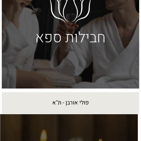
פולי אורבן - ת"א