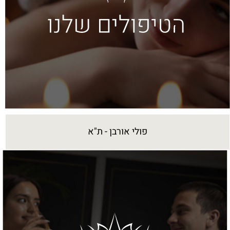
פולי אורבן - ת"א