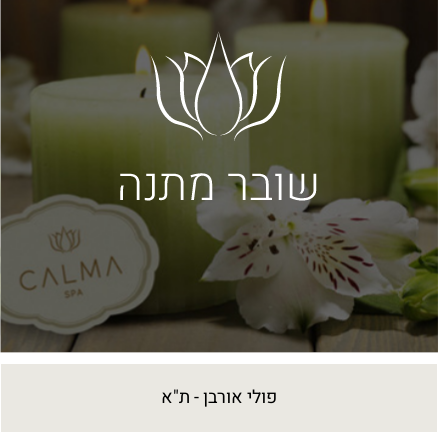
פולי אורבן - ת"א