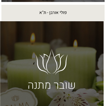
פולי אורבן - ת"א