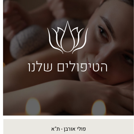
פולי אורבן - ת"א