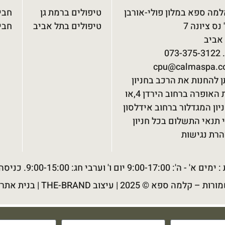
מה ספא במלון פולי-אורבן
טיפולים ברמת גן
חבי
נס ציונה 7
טיפולים בתל אביב
חבי
אביב
073-3
cpu@calmaspa.co
ן להחנות את הרכב בחניון
בית האופרה ברחוב הירדן 4,או
יון המגדלור ברחוב אידלסון
 תנאי התשלום בכל חניון
רת נגישות
ום ו' וערבי חג: 9:00-15:00. כניסה מעל גיל 18.
מורות –
קלמה ספא
© 2025 |
עיצוב THE-BRAND
|
בנית אתר