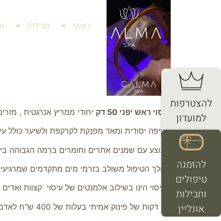
ראשי
חבילות
טי
להצטרפות
עיסוי ראש יפני 50 דק
יחודי ממריץ אנרגטית , מזרים
למועדון
החברים
חפיפה יסודית ומאד מפנקת לקרקפת ולשיער כולל עיסו
מבוצע עם שמנים אתרים וחומרים ברמה הגבוהה ביו
להזמנה
מהלך הטיפול משולב בזרמי מים מתקדמים שמרגיע
טיפולים
העיסוי הינו בשילוב אלמנטים של עיסוי קצוות ואדים 
וחבילות
50 דקות של פינוק אמיתי בעלות של 400 ש"ח לאדם כולל שימוש במתקני הספא
אונליין