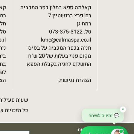
קאלמה ספא במלון כפר המכביה
קאל
רח' פרץ ברנשטיין 7
רח' 
רמת גן
תל 
טל. 073-375-3122‬
טל. 75-3122‬
.il
kmc@calmaspa.co.il
חניה בכפר המכביה על בסיס
נית
מקום פנוי בעלות של 20 ש"ח
התשלום לחניה בקבלת הספא
בחנ
לפי
הצהרת נגישות
הצה
שעות פעילות : ימים א' - ה': 9:00-17:00 י
כל הזכויות ש
✕
💬 זמינים לשיחה
להזמנות: